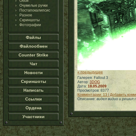
Обои
Очумелые ручки
Постапокалипсис
Разное
Скриншоты
Фотографии
Файлы
Файлообмен
Counter Strike
Чат
Новости
« предыдущее
Галерея: Fallout 3
Скриншоты
Автор:
3DOG
Дата:
18.05.2009
Написать
Просмотров: 8377
Комментарии: 13 | Добавить ком
Ссылки
Описание:
видел видио и решил 
Ордена
Участники