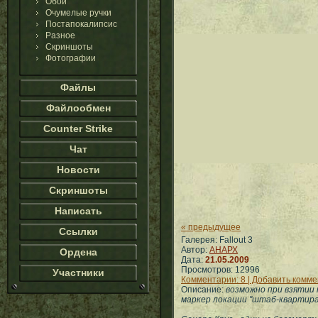
Обои
Очумелые ручки
Постапокалипсис
Разное
Скриншоты
Фотографии
Файлы
Файлообмен
Counter Strike
Чат
Новости
Скриншоты
Написать
« предыдущее
Ссылки
Галерея: Fallout 3
Автор:
АНАРХ
Ордена
Дата:
21.05.2009
Просмотров: 12996
Участники
Комментарии: 8 | Добавить комм
Описание:
возможно при взятии 
маркер локации "штаб-квартира 