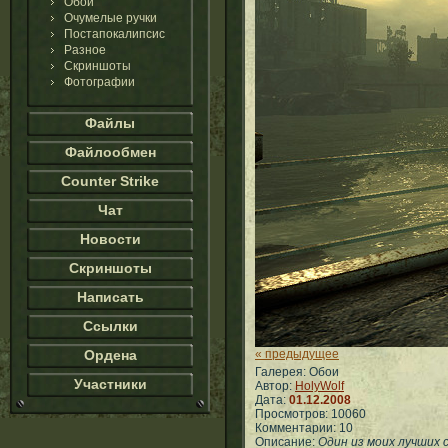
Обои
Очумелые ручки
Постапокалипсис
Разное
Скриншоты
Фотографии
Файлы
Файлообмен
Counter Strike
Чат
Новости
Скриншоты
Написать
Ссылки
Ордена
« предыдущее
Галерея: Обои
Участники
Автор:
HolyWolf
Дата:
01.12.2008
Просмотров: 10060
Комментарии: 10
Описание:
Один из моих лучших 