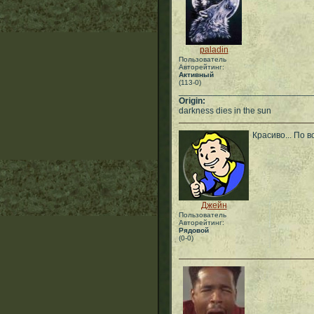
paladin
Пользователь
Авторейтинг:
Активный
(113-0)
___________________________
Origin:
darkness dies in the sun
Красиво... По 
Джейн
Пользователь
Авторейтинг:
Рядовой
(0-0)