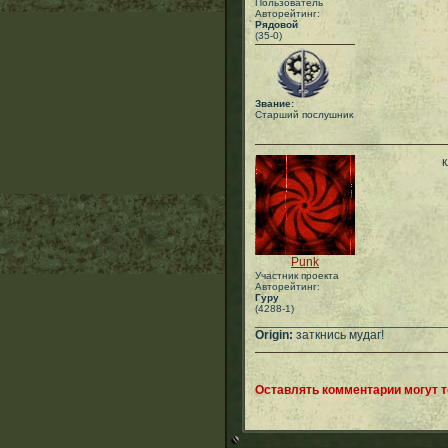
Пользователь
Авторейтинг:
Рядовой
(35-0)
Звание:
Старший послушник
к
Punk
Участник проекта
Авторейтинг:
Гуру
(4288-1)
___________________________
Origin:
заткнись мудаг!
Оставлять комментарии могут 