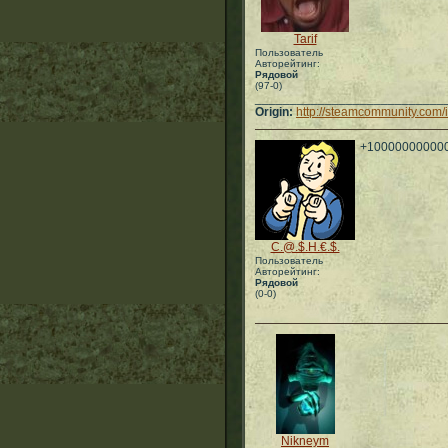
Tarif
Пользователь
Авторейтинг:
Рядовой
(97-0)
___________________________
Origin:
http://steamcommunity.com/
+10000000000
C.@.$.H.€.$.
Пользователь
Авторейтинг:
Рядовой
(0-0)
Nikneym