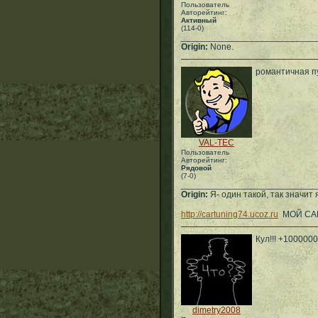
Пользователь
Авторейтинг:
Активный
(114-0)
___________________________
Origin:
None.
романтичная пу
VAL-TEC
Пользователь
Авторейтинг:
Рядовой
(7-0)
___________________________
Origin:
Я- один такой, так значит я
http://cartuning74.ucoz.ru
МОЙ САЙТ
Кул!!! +100000
dimetry2008