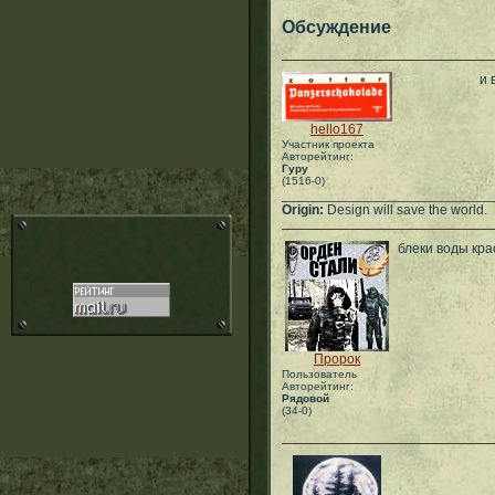
Обсуждение
и 
hello167
Участник проекта
Авторейтинг:
Гуру
(1516-0)
___________________________
Origin:
Design will save the world.
блеки воды кра
Пророк
Пользователь
Авторейтинг:
Рядовой
(34-0)