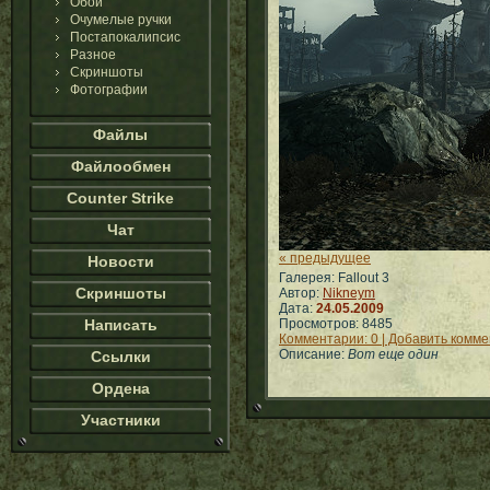
Обои
Очумелые ручки
Постапокалипсис
Разное
Скриншоты
Фотографии
Файлы
Файлообмен
Counter Strike
Чат
« предыдущее
Новости
Галерея: Fallout 3
Скриншоты
Автор:
Nikneym
Дата:
24.05.2009
Написать
Просмотров: 8485
Комментарии: 0 | Добавить комм
Описание:
Вот еще один
Ссылки
Ордена
Участники