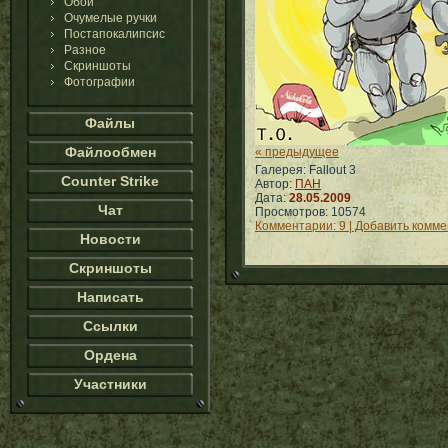
Обои
Очумелые ручки
Постапокалипсис
Разное
Скриншоты
Фотографии
Файлы
Файлообмен
« предыдущее
Галерея: Fallout 3
Counter Strike
Автор:
ПАН
Дата:
28.05.2009
Чат
Просмотров: 10574
Комментарии: 9 | Добавить комм
Новости
Скриншоты
Написать
Ссылки
Ордена
Участники