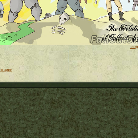
сле
ентарий