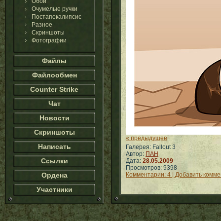
Обои
Очумелые ручки
Постапокалипсис
Разное
Скриншоты
Фотографии
Файлы
Файлообмен
Counter Strike
Чат
Новости
Скриншоты
« предыдущее
Написать
Галерея: Fallout 3
Автор:
ПАН
Ссылки
Дата:
28.05.2009
Просмотров: 9398
Ордена
Комментарии: 4 | Добавить комм
Участники