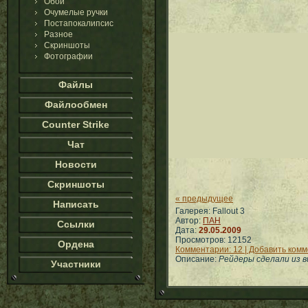
Обои
Очумелые ручки
Постапокалипсис
Разное
Скриншоты
Фотографии
Файлы
Файлообмен
Counter Strike
Чат
Новости
Скриншоты
« предыдущее
Написать
Галерея: Fallout 3
Автор:
ПАН
Ссылки
Дата:
29.05.2009
Просмотров: 12152
Ордена
Комментарии: 12 | Добавить ком
Описание:
Рейдеры сделали из в
Участники