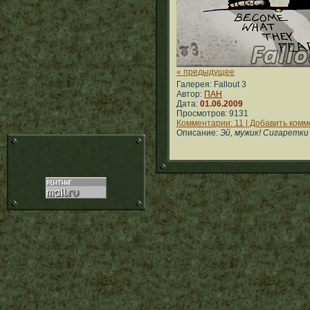
« предыдущее
Галерея: Fallout 3
Автор:
ПАН
Дата:
01.06.2009
Просмотров: 9131
Комментарии: 11 | Добавить ком
Описание:
Эй, мужик! Сигаретки