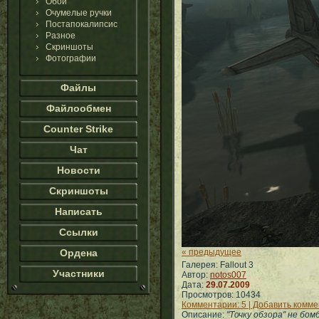
Обои
Очумелые ручки
Постапокалипсис
Разное
Скриншоты
Фотографии
Файлы
Файлообмен
Counter Strike
Чат
Новости
Скриншоты
Написать
Ссылки
Ордена
« предыдущее
Галерея: Fallout 3
Участники
Автор:
notos007
Дата:
29.07.2009
Просмотров: 10434
Комментарии: 5 | Добавить комм
Описание:
"Точку обзора" не бо