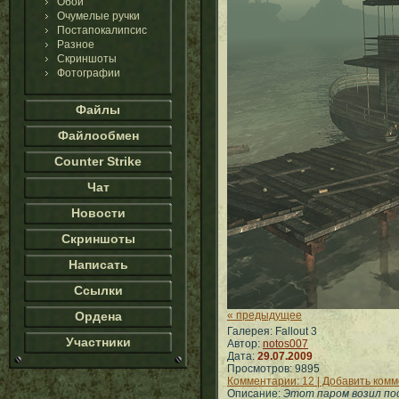
Обои
Очумелые ручки
Постапокалипсис
Разное
Скриншоты
Фотографии
Файлы
Файлообмен
Counter Strike
Чат
Новости
Скриншоты
Написать
Ссылки
Ордена
« предыдущее
Галерея: Fallout 3
Участники
Автор:
notos007
Дата:
29.07.2009
Просмотров: 9895
Комментарии: 12 | Добавить ком
Описание:
Этот паром возил пос