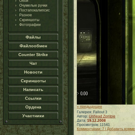
Обои
Очумелые ручки
Постапокалипсис
Разное
Скриншоты
Фотографии
Файлы
Файлообмен
Counter Strike
Чат
Новости
Скриншоты
Написать
Ссылки
Ордена
« предыдущее
Галерея: Fallout 3
Участники
Автор:
Unhead Zombie
Дата:
19.12.2008
Просмотров: 11541
Комментарии: 7 | Добавить комм