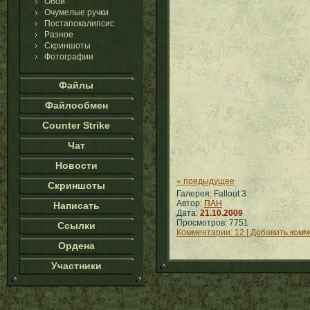
Обои
Очумелые ручки
Постапокалипсис
Разное
Скриншоты
Фотографии
Файлы
Файлообмен
Counter Strike
Чат
Новости
« предыдущее
Скриншоты
Галерея: Fallout 3
Автор:
ПАН
Написать
Дата:
21.10.2009
Просмотров: 7751
Ссылки
Комментарии: 12 | Добавить ком
Ордена
Участники