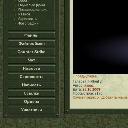
Обои
Очумелые ручки
Постапокалипсис
Разное
Скриншоты
Фотографии
Файлы
Файлообмен
Counter Strike
Чат
Новости
Скриншоты
« предыдущее
Галерея: Fallout 3
Написать
Автор:
asaaz
Дата:
23.10.2009
Ссылки
Просмотров: 9176
Комментарии: 5 | Добавить комм
Ордена
Участники