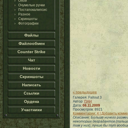
Обои
Очумелые ручки
Постапокалипсис
Разное
Скриншоты
Фотографии
Файлы
Файлообмен
Counter Strike
Чат
Новости
Скриншоты
Написать
« предыдущее
Ссылки
Галерея: Fallout 3
Ордена
Автор:
ПАН
Дата:
08.11.2009
Участники
Просмотров: 8921
Комментарии: 4 | Добавить комм
Описание:
Больше ничего размеща
некоторых деградантов (пальце
там у них), лучше бы тут вообще