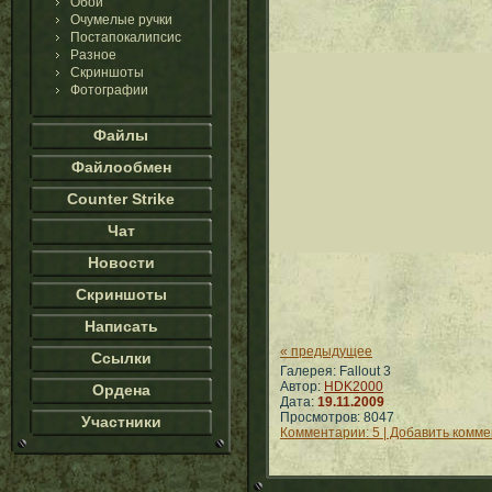
Обои
Очумелые ручки
Постапокалипсис
Разное
Скриншоты
Фотографии
Файлы
Файлообмен
Counter Strike
Чат
Новости
Скриншоты
Написать
« предыдущее
Ссылки
Галерея: Fallout 3
Автор:
HDK2000
Ордена
Дата:
19.11.2009
Просмотров: 8047
Участники
Комментарии: 5 | Добавить комм