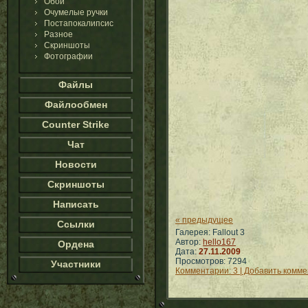
Обои
Очумелые ручки
Постапокалипсис
Разное
Скриншоты
Фотографии
Файлы
Файлообмен
Counter Strike
Чат
Новости
Скриншоты
Написать
« предыдущее
Ссылки
Галерея: Fallout 3
Автор:
hello167
Ордена
Дата:
27.11.2009
Просмотров: 7294
Участники
Комментарии: 3 | Добавить комм