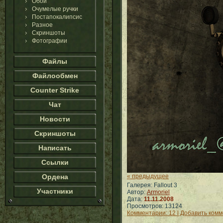
Обои
Очумелые ручки
Постапокалипсис
Разное
Скриншоты
Фотографии
Файлы
Файлообмен
Counter Strike
Чат
Новости
Скриншоты
Написать
Ссылки
Ордена
« предыдущее
Галерея: Fallout 3
Участники
Автор:
Armoriel
Дата:
11.11.2008
Просмотров: 13124
Комментарии: 12 | Добавить ком