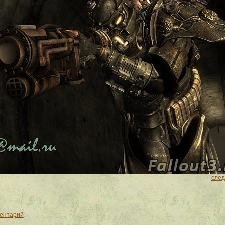
сле
ментарий