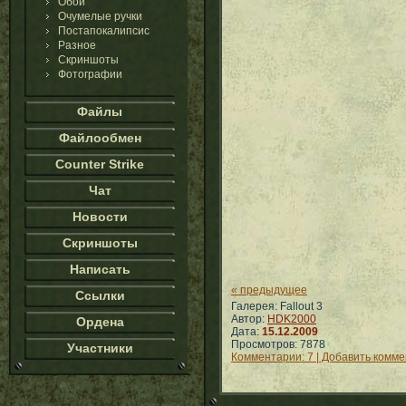
Обои
Очумелые ручки
Постапокалипсис
Разное
Скриншоты
Фотографии
Файлы
Файлообмен
Counter Strike
Чат
Новости
Скриншоты
Написать
« предыдущее
Ссылки
Галерея: Fallout 3
Автор:
HDK2000
Ордена
Дата:
15.12.2009
Просмотров: 7878
Участники
Комментарии: 7 | Добавить комм