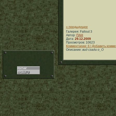
« предыдущее
Галерея: Fallout 3
Автор:
ПАН
Дата:
29.12.2009
Просмотров: 10623
Комментарии: 6 | Добавить комм
Описание:
вид сзади о_О