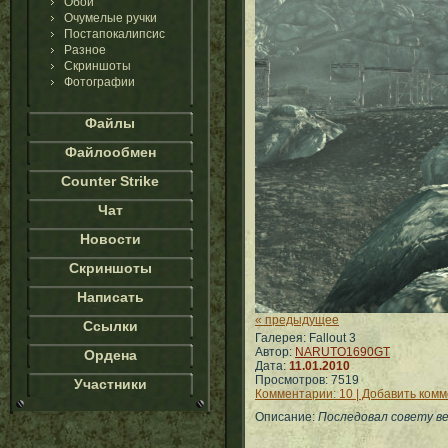
Обои
Очумелые ручки
Постапокалипсис
Разное
Скриншоты
Фотографии
Файлы
Файлообмен
Counter Strike
Чат
Новости
Скриншоты
Написать
« предыдущее
Ссылки
Галерея: Fallout 3
Автор:
NARUTO1690GT
Ордена
Дата:
11.01.2010
Просмотров: 7519
Участники
Комментарии: 10 | Добавить ком
Описание:
Последовал совету 