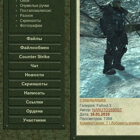
Обои
Очумелые ручки
Постапокалипсис
Разное
Скриншоты
Фотографии
Файлы
Файлообмен
Counter Strike
Чат
Новости
Скриншоты
Написать
« предыдущее
Ссылки
Галерея: Fallout 3
Автор:
NARUTO1690GT
Ордена
Дата:
16.01.2010
Просмотров: 7368
Участники
Комментарии: 7 | Добавить комм