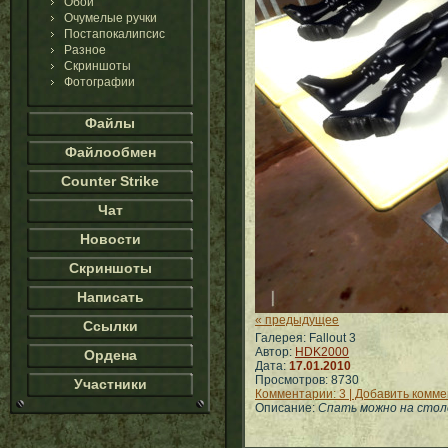
Обои
Очумелые ручки
Постапокалипсис
Разное
Скриншоты
Фотографии
Файлы
Файлообмен
Counter Strike
Чат
Новости
Скриншоты
Написать
« предыдущее
Ссылки
Галерея: Fallout 3
Автор:
HDK2000
Ордена
Дата:
17.01.2010
Просмотров: 8730
Участники
Комментарии: 3 | Добавить комм
Описание:
Спать можно на столе