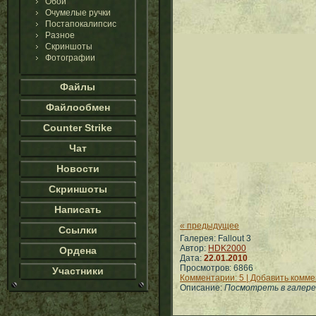
Обои
Очумелые ручки
Постапокалипсис
Разное
Скриншоты
Фотографии
Файлы
Файлообмен
Counter Strike
Чат
Новости
Скриншоты
Написать
« предыдущее
Ссылки
Галерея: Fallout 3
Автор:
HDK2000
Ордена
Дата:
22.01.2010
Просмотров: 6866
Участники
Комментарии: 5 | Добавить комм
Описание:
Посмотреть в галерее