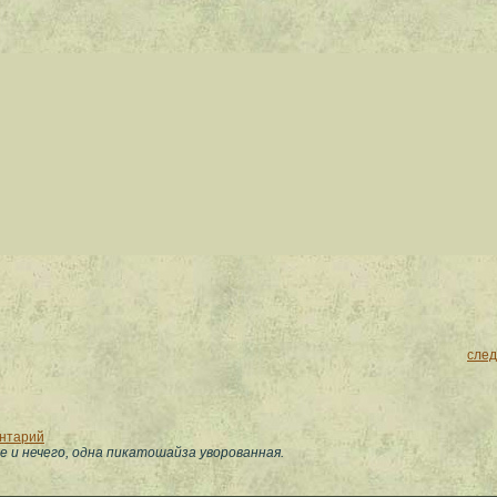
сле
ентарий
 и нечего, одна пикатошайза уворованная.