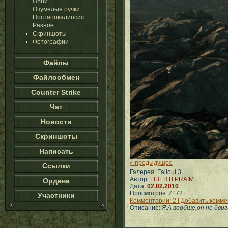
Обои
Очумелые ручки
Постапокалипсис
Разное
Скриншоты
Фотографии
Файлы
Файлообмен
Counter Strike
Чат
Новости
Скриншоты
Написать
« предыдущее
Ссылки
Галерея: Fallout 3
Автор:
LIBERTI PRAIM
Ордена
Дата:
02.02.2010
Просмотров: 7172
Участники
Комментарии: 2 | Добавить комм
Описание:
Я.А вообще,он не дви