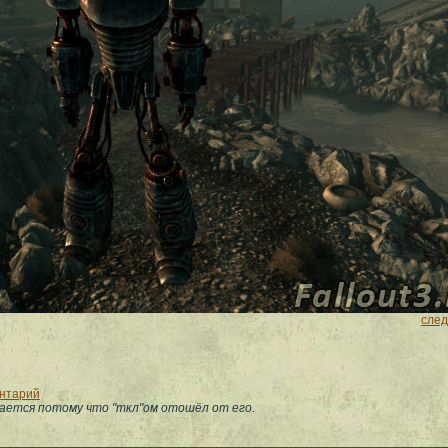
сле
ентарий
гается потому что "ткл"ом отошёл от его.