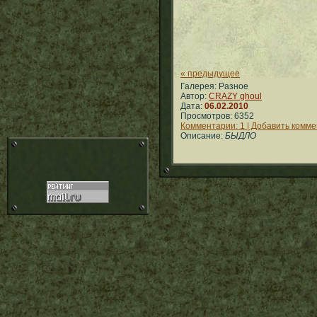
« предыдущее
Галерея: Разное
Автор:
CRAZY ghoul
Дата:
06.02.2010
Просмотров: 6352
Комментарии: 1 | Добавить комм
Описание:
БЫДЛО