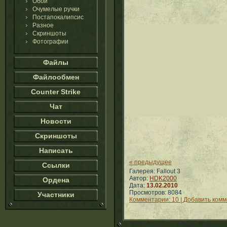
Обои
Очумелые ручки
Постапокалипсис
Разное
Скриншоты
Фотографии
Файлы
Файлообмен
Counter Strike
Чат
Новости
Скриншоты
Написать
« предыдущее
Ссылки
Галерея: Fallout 3
Автор:
HDK2000
Ордена
Дата:
13.02.2010
Просмотров: 8084
Участники
Комментарии: 10 | Добавить ком