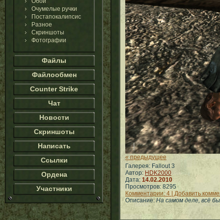
Обои
Очумелые ручки
Постапокалипсис
Разное
Скриншоты
Фотографии
Файлы
Файлообмен
Counter Strike
Чат
Новости
Скриншоты
Написать
« предыдущее
Ссылки
Галерея: Fallout 3
Автор:
HDK2000
Ордена
Дата:
14.02.2010
Просмотров: 8295
Участники
Комментарии: 4 | Добавить комм
Описание:
На самом деле, всё бы