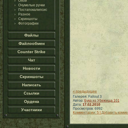
Обои
Очумелые ручки
Постапокалипсис
Разное
Скриншоты
Фотографии
Файлы
Файлообмен
Counter Strike
Чат
Новости
Скриншоты
Написать
« предыдущее
Ссылки
Галерея: Fallout 3
Автор:
Бука из Убежища 101
Ордена
Дата:
17.02.2010
Просмотров: 6992
Участники
Комментарии: 5 | Добавить комм