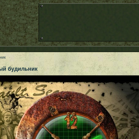
ник
ый будильник