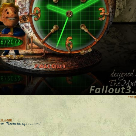
сле
ентарий
м. Точно не проспишь!