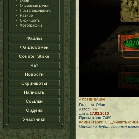
Обои
Очумелые ручки
Постапокалипсис
Разное
Скриншоты
Фотографии
Файлы
Файлообмен
Counter Strike
Чат
Новости
Скриншоты
Написать
« предыдущее
Ссылки
Галерея: Обои
Автор:
ПАН
Ордена
Дата:
17.02.2010
Просмотров: 7489
Участники
Комментарии: 0 | Добавить комм
Описание:
Будит ядерным взрыво