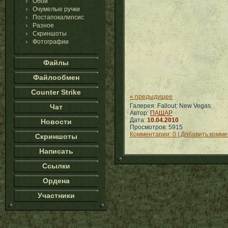
Обои
Очумелые ручки
Постапокалипсис
Разное
Скриншоты
Фотографии
Файлы
Файлообмен
Counter Strike
« предыдущее
Галерея: Fallout: New Vegas
Чат
Автор:
ПАШАР
Дата:
10.04.2010
Новости
Просмотров: 5915
Комментарии: 0 | Добавить комм
Скриншоты
Написать
Ссылки
Ордена
Участники