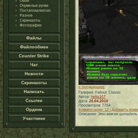
Обои
Очумелые ручки
Постапокалипсис
Разное
Скриншоты
Фотографии
Файлы
Файлообмен
Counter Strike
Чат
Новости
Скриншоты
« предыдущее
Написать
Галерея: Fallout: Classic
Автор:
hello167
Ссылки
Дата:
20.04.2010
Просмотров: 7754
Ордена
Комментарии: 12 | Добавить ком
Описание:
Это вам не цитадель 
Участники