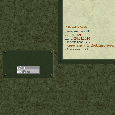
« предыдущее
Галерея: Fallout 3
Автор:
ПАН
Дата:
24.04.2010
Просмотров: 6571
Комментарии: 2 | Добавить комм
Описание:
о_О