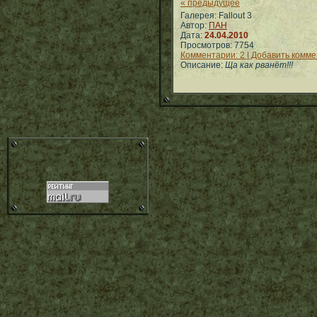
« предыдущее
Галерея: Fallout 3
Автор:
ПАН
Дата:
24.04.2010
Просмотров: 7754
Комментарии: 2 | Добавить комм
Описание:
Ща как рванёт!!!