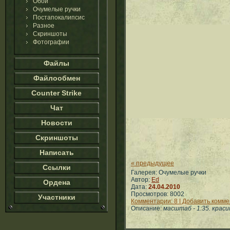
Обои
Очумелые ручки
Постапокалипсис
Разное
Скриншоты
Фотографии
Файлы
Файлообмен
Counter Strike
Чат
Новости
Скриншоты
Написать
« предыдущее
Ссылки
Галерея: Очумелые ручки
Автор:
Ed
Ордена
Дата:
24.04.2010
Просмотров: 8002
Участники
Комментарии: 8 | Добавить комм
Описание:
масштаб - 1:35. краси