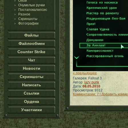
Обои
Очумелые ручки
Постапокалипсис
Разное
Скриншоты
Фотографии
Файлы
Файлообмен
Counter Strike
Чат
Новости
« предыдущее
Скриншоты
Галерея: Fallout 3
Автор:
lazy punk
Написать
Дата:
08.05.2010
Просмотров: 9312
Ссылки
Комментарии: 7 | Добавить комм
Ордена
Участники