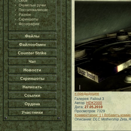
Обои
Очумелые ручки
Постапокалипсис
Разное
Скриншоты
Фотографии
Файлы
Файлообмен
Counter Strike
Чат
Новости
Скриншоты
Написать
« предыдущее
Ссылки
Галерея: Fallout 3
Автор:
HDK2000
Ордена
Дата:
27.05.2010
Просмотров: 7329
Участники
Комментарии: 1 | Добавить комм
Описание:
DLC Mothership Zeta, 