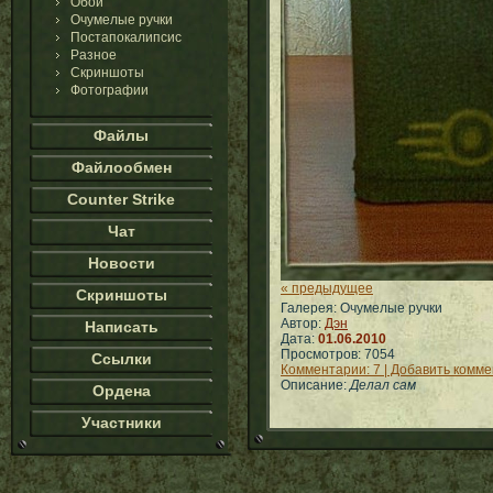
Обои
Очумелые ручки
Постапокалипсис
Разное
Скриншоты
Фотографии
Файлы
Файлообмен
Counter Strike
Чат
Новости
« предыдущее
Скриншоты
Галерея: Очумелые ручки
Автор:
Дэн
Написать
Дата:
01.06.2010
Просмотров: 7054
Ссылки
Комментарии: 7 | Добавить комм
Описание:
Делал сам
Ордена
Участники