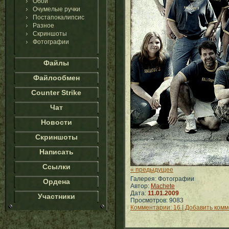
Обои
Очумелые ручки
Постапокалипсис
Разное
Скриншоты
Фотографии
Файлы
Файлообмен
Counter Strike
Чат
Новости
Скриншоты
Написать
Ссылки
« предыдущее
Галерея: Фотографии
Ордена
Автор:
Machete
Дата:
11.01.2009
Участники
Просмотров: 9083
Комментарии: 16 | Добавить ком