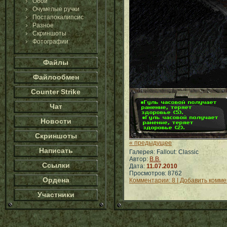
Обои
Очумелые ручки
Постапокалипсис
Разное
Скриншоты
Фотографии
Файлы
Файлообмен
Counter Strike
Чат
Новости
Скриншоты
« предыдущее
Написать
Галерея: Fallout: Classic
Автор:
B.B.
Ссылки
Дата:
11.07.2010
Просмотров: 8762
Ордена
Комментарии: 8 | Добавить комм
Участники