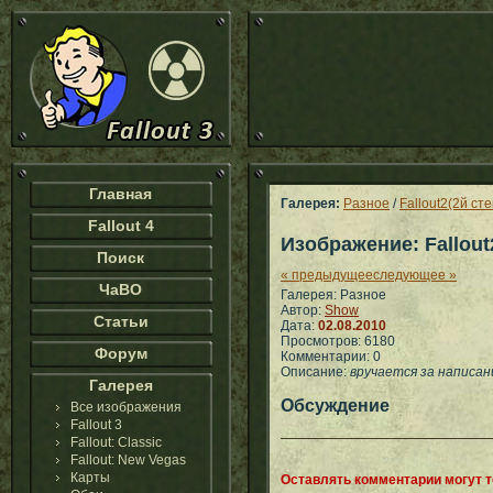
Главная
Галерея:
Разное
/
Fallout2(2й ст
Fallout 4
Изображение: Fallout
Поиск
« предыдущее
следующее »
ЧаВО
Галерея: Разное
Автор:
Show
Статьи
Дата:
02.08.2010
Просмотров: 6180
Форум
Комментарии: 0
Описание:
вручается за написа
Галерея
Обсуждение
Все изображения
Fallout 3
Fallout: Classic
Fallout: New Vegas
Карты
Оставлять комментарии могут 