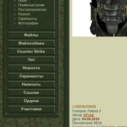
Обои
Очумелые ручки
Постапокалипсис
Разное
Скриншоты
Фотографии
Файлы
Файлообмен
Counter Strike
Чат
Новости
Скриншоты
Написать
Ссылки
Ордена
« предыдущее
Участники
Галерея: Fallout 3
Автор:
&Fox&
Дата:
04.08.2010
Просмотров: 6618