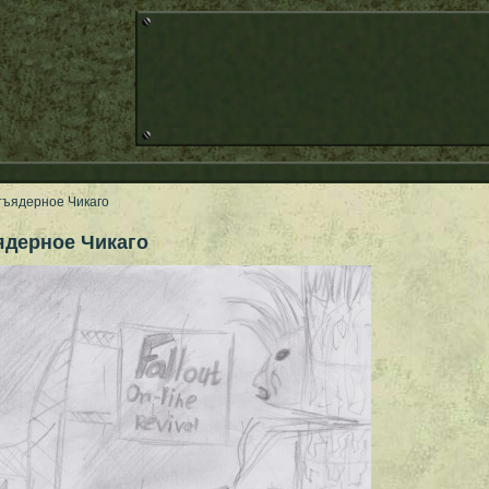
тъядерное Чикаго
ядерное Чикаго