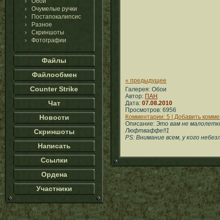
Обои
Очумелые ручки
Постапокалипсис
Разное
Скриншоты
Фотографии
Файлы
Файлообмен
« предыдущее
Counter Strike
Галерея: Обои
Автор:
ПАН
Чат
Дата:
07.08.2010
Просмотров: 6956
Новости
Комментарии: 5 | Добавить комм
Описание:
Это вам не малолетк
Люфтваффе!!1
Скриншоты
PS: Внимание всем, у кого небе
Написать
Ссылки
Ордена
Участники