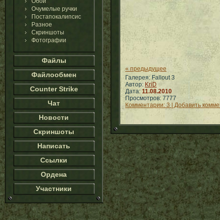
Обои
Очумелые ручки
Постапокалипсис
Разное
Скриншоты
Фотографии
Файлы
« предыдущее
Файлообмен
Галерея: Fallout 3
Автор:
KriD
Counter Strike
Дата:
11.08.2010
Просмотров: 7777
Чат
Комментарии: 3 | Добавить комм
Новости
Скриншоты
Написать
Ссылки
Ордена
Участники