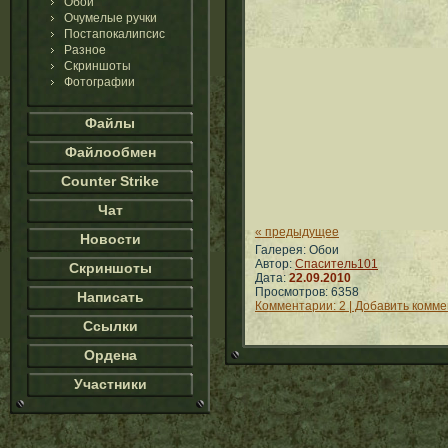
Обои
Очумелые ручки
Постапокалипсис
Разное
Скриншоты
Фотографии
Файлы
Файлообмен
Counter Strike
Чат
« предыдущее
Новости
Галерея: Обои
Автор:
Спаситель101
Скриншоты
Дата:
22.09.2010
Просмотров: 6358
Написать
Комментарии: 2 | Добавить комм
Ссылки
Ордена
Участники