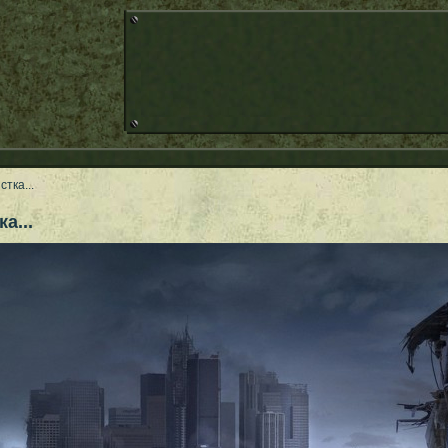
стка...
а...