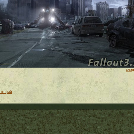
сле
ентарий