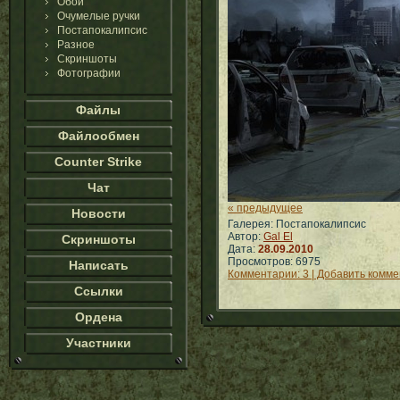
Обои
Очумелые ручки
Постапокалипсис
Разное
Скриншоты
Фотографии
Файлы
Файлообмен
Counter Strike
Чат
« предыдущее
Новости
Галерея: Постапокалипсис
Автор:
Gal El
Скриншоты
Дата:
28.09.2010
Просмотров: 6975
Написать
Комментарии: 3 | Добавить комм
Ссылки
Ордена
Участники