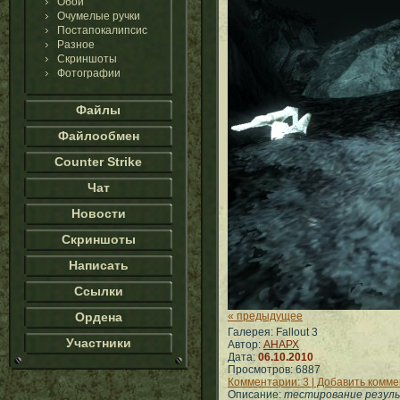
Обои
Очумелые ручки
Постапокалипсис
Разное
Скриншоты
Фотографии
Файлы
Файлообмен
Counter Strike
Чат
Новости
Скриншоты
Написать
Ссылки
Ордена
« предыдущее
Галерея: Fallout 3
Участники
Автор:
АНАРХ
Дата:
06.10.2010
Просмотров: 6887
Комментарии: 3 | Добавить комм
Описание:
тестирование результ