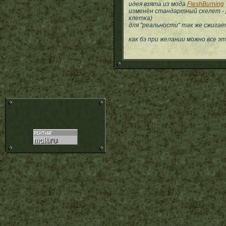
идея взята из мода
FleshBurning
изменён стандартный скелет - 
клетка)
для "реальности" так же сжига
как бэ при желании можно все э