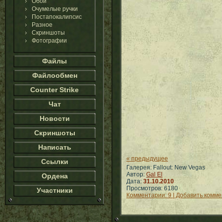
Обои
Очумелые ручки
Постапокалипсис
Разное
Скриншоты
Фотографии
Файлы
Файлообмен
Counter Strike
Чат
Новости
Скриншоты
Написать
« предыдущее
Ссылки
Галерея: Fallout: New Vegas
Автор:
Gal El
Ордена
Дата:
31.10.2010
Просмотров: 6180
Участники
Комментарии: 9 | Добавить комм