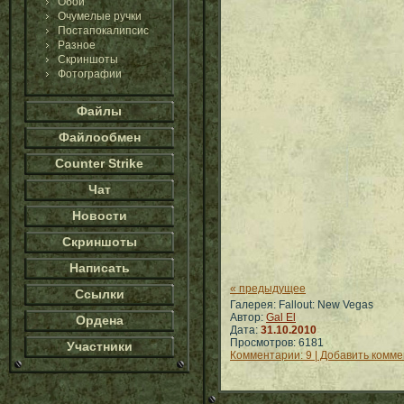
Обои
Очумелые ручки
Постапокалипсис
Разное
Скриншоты
Фотографии
Файлы
Файлообмен
Counter Strike
Чат
Новости
Скриншоты
Написать
« предыдущее
Ссылки
Галерея: Fallout: New Vegas
Автор:
Gal El
Ордена
Дата:
31.10.2010
Просмотров: 6181
Участники
Комментарии: 9 | Добавить комм