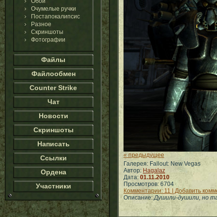
Обои
Очумелые ручки
Постапокалипсис
Разное
Скриншоты
Фотографии
Файлы
Файлообмен
Counter Strike
Чат
Новости
Скриншоты
Написать
« предыдущее
Ссылки
Галерея: Fallout: New Vegas
Автор:
Hagalaz
Ордена
Дата:
01.11.2010
Просмотров: 6704
Участники
Комментарии: 11 | Добавить ком
Описание:
Душили-душили, но та